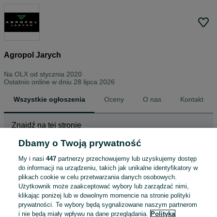
Agropol Jarych
Na OLX od
stycznia 2020
Ostatnio online w dniu 28 lipca 2026
Wszystkie ogłoszenia
Oceny
O nas
Kontakt
Znajdź na tej stronie
Dbamy o Twoją prywatność
My i nasi
447
partnerzy przechowujemy lub uzyskujemy dostęp
Wybierz kategorię
do informacji na urządzeniu, takich jak unikalne identyfikatory w
plikach cookie w celu przetwarzania danych osobowych.
ZNALEŹLIŚMY 0
Sortowanie
Opcje przeglądania
Użytkownik może zaakceptować wybory lub zarządzać nimi,
OGŁOSZEŃ
klikając poniżej lub w dowolnym momencie na stronie polityki
prywatności. Te wybory będą sygnalizowane naszym partnerom
i nie będą miały wpływu na dane przeglądania.
Polityka